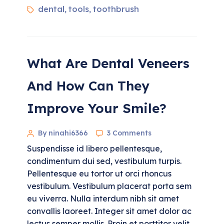
dental
tools
toothbrush
,
,
What Are Dental Veneers
And How Can They
Improve Your Smile?
By ninahi6366
3 Comments
Suspendisse id libero pellentesque,
condimentum dui sed, vestibulum turpis.
Pellentesque eu tortor ut orci rhoncus
vestibulum. Vestibulum placerat porta sem
eu viverra. Nulla interdum nibh sit amet
convallis laoreet. Integer sit amet dolor ac
lectus semper mollis. Proin et porttitor velit.